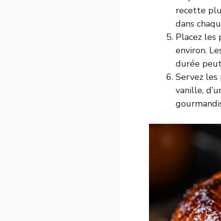
recette plu
dans chaq
Placez les
environ. L
durée peut 
Servez les
vanille, d’
gourmandis