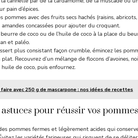
la cannelle par de la cardamome, de la muscade ou u
ur pain d’épices.
s pommes avec des fruits secs hachés (raisins, abricots,
s amandes concassées pour ajouter du croquant.
 beurre de coco ou de l’huile de coco à la place du be
an et paléo.
ssert plus consistant façon crumble, émincez les pomm
 plat. Recouvrez d’un mélange de flocons d’avoines, no
 huile de coco, puis enfournez.
faire avec 250 g de mascarpone : nos idées de recettes
t astuces pour réussir vos pommes
 des pommes fermes et légèrement acides qui conserve
 Évitez les variétés farineuses qui risquent de se déliter