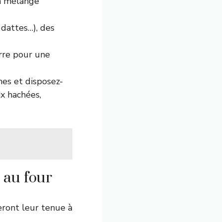
n mélange
 dattes…), des
urre pour une
es et disposez-
ix hachées,
 au four
ront leur tenue à
.