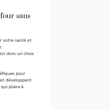
four sans
 votre santé et
z
est donc un choix
néfiques pour
s et développent
qui plaira à