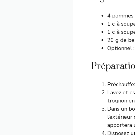
4 pommes f
1 c. à soup
1 c. à sou
20 g de be
Optionnel :
Préparati
Préchauffez
Lavez et e
trognon en 
Dans un bol
l’extérieur
apportera 
Disposez u