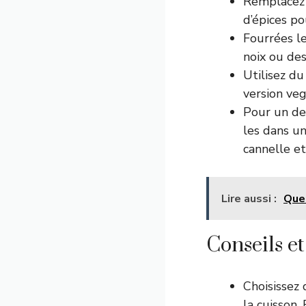
Remplacez 
d’épices po
Fourrées le
noix ou de
Utilisez du
version veg
Pour un de
les dans un
cannelle et
Lire aussi :
Que 
Conseils e
Choisissez
la cuisson.