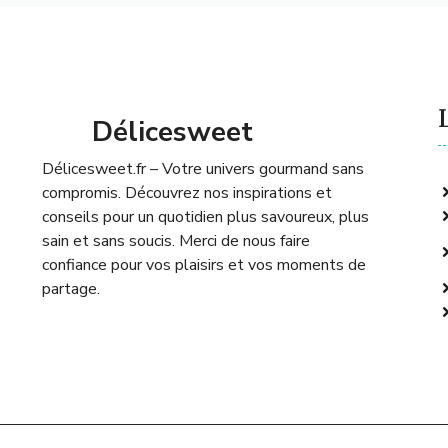
n
t
a
i
r
e
L
Délicesweet
Délicesweet.fr – Votre univers gourmand sans
compromis. Découvrez nos inspirations et
conseils pour un quotidien plus savoureux, plus
sain et sans soucis. Merci de nous faire
confiance pour vos plaisirs et vos moments de
partage.