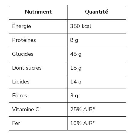
Nutriment
Quantité
Énergie
350 kcal
Protéines
8 g
Glucides
48 g
Dont sucres
18 g
Lipides
14 g
Fibres
3 g
Vitamine C
25% AJR*
Fer
10% AJR*