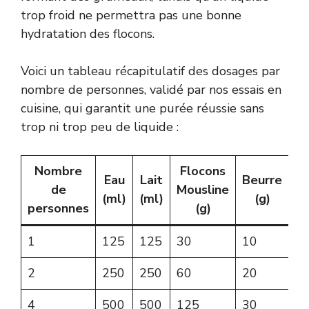
trop froid ne permettra pas une bonne
hydratation des flocons.
Voici un tableau récapitulatif des dosages par
nombre de personnes, validé par nos essais en
cuisine, qui garantit une purée réussie sans
trop ni trop peu de liquide :
Nombre
Flocons
T
Eau
Lait
Beurre
de
Mousline
t
(ml)
(ml)
(g)
personnes
(g)
(
1
125
125
30
10
8
2
250
250
60
20
1
4
500
500
125
30
1