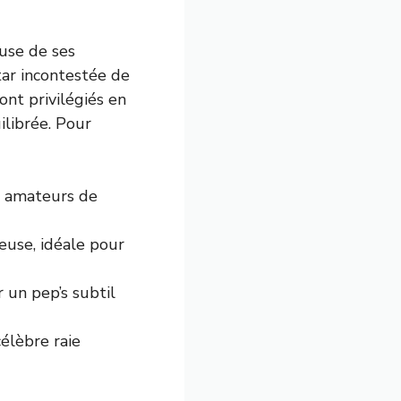
euse de ses
tar incontestée de
ont privilégiés en
ilibrée. Pour
s amateurs de
euse, idéale pour
 un pep’s subtil
célèbre raie