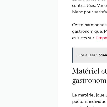
contrastées. Vari
blanc pour satisf
Cette harmonisatio
gastronomique. Po
astuces sur
l’imp
Lire aussi :
Vian
Matériel et
gastronomi
Le matériel joue u
poêlons individuel