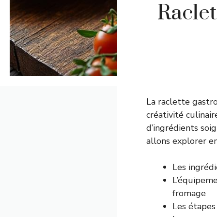
Raclet
La raclette gastr
créativité culinai
d’ingrédients soi
allons explorer e
Les ingrédi
L’équipemen
fromage
Les étapes 