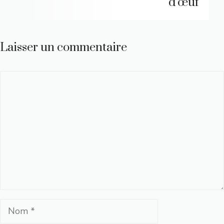
d’œuf
Laisser un commentaire
Commentaire
Nom