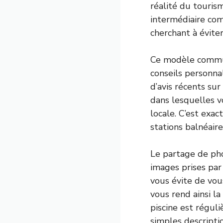
réalité du touris
intermédiaire com
cherchant à éviter
Ce modèle commun
conseils personna
d’avis récents sur
dans lesquelles v
locale. C’est exa
stations balnéair
Le partage de phot
images prises par
vous évite de vou
vous rend ainsi l
piscine est réguli
simples descripti