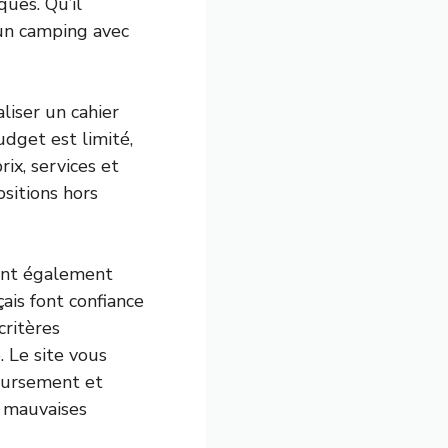
ques. Qu’il
 un camping avec
liser un cahier
udget est limité,
ix, services et
sitions hors
sont également
ais font confiance
critères
 Le site vous
oursement et
e mauvaises