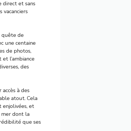
 direct et sans
s vacanciers
n quête de
ec une centaine
nes de photos,
t et l’ambiance
iverses, des
r accès à des
able atout. Cela
enjolivées, et
e mer dont la
rédibilité que ses