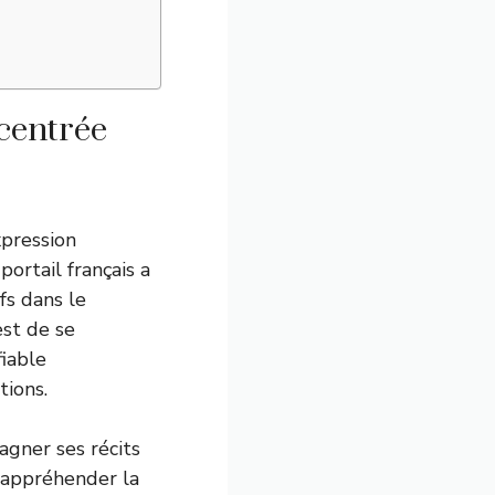
centrée
pression
ortail français a
fs dans le
est de se
iable
tions.
agner ses récits
 appréhender la