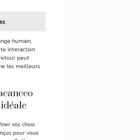
ées
hange humain,
te interaction
retour peut
me les meilleurs
Vacanceo
 idéale
ner vos choix
onçus pour vous