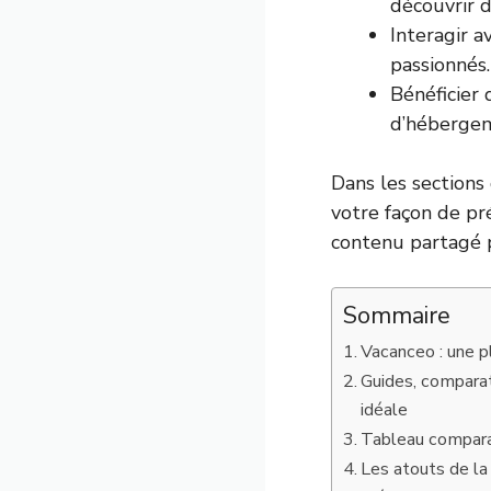
découvrir d
Interagir 
passionnés.
Bénéficier 
d’hébergem
Dans les sections
votre façon de pré
contenu partagé 
Sommaire
Vacanceo : une p
Guides, comparat
idéale
Tableau comparat
Les atouts de l