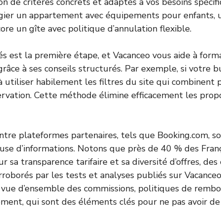
on de critères concrets et adaptés à vos besoins spécifi
légier un appartement avec équipements pour enfants,
re un gîte avec politique d’annulation flexible.
tés est la première étape, et Vacanceo vous aide à forma
grâce à ses conseils structurés. Par exemple, si votre b
utiliser habilement les filtres du site qui combinent pr
ervation. Cette méthode élimine efficacement les propo
ntre plateformes partenaires, tels que Booking.com, 
use d’informations. Notons que près de 40 % des Franç
 sa transparence tarifaire et sa diversité d’offres, des 
roborés par les tests et analyses publiés sur Vacanceo.
e vue d’ensemble des commissions, politiques de remb
ment, qui sont des éléments clés pour ne pas avoir d