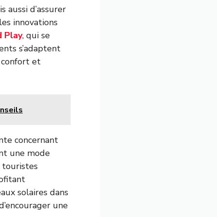
 aussi d’assurer
les innovations
d Play
, qui se
ments s’adaptent
 confort et
onseils
ante concernant
ent une mode
 touristes
ofitant
aux solaires dans
 d’encourager une