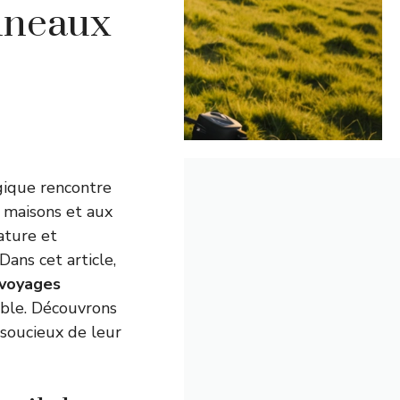
nneaux
ogique rencontre
x maisons et aux
ature et
ans cet article,
 voyages
ble. Découvrons
soucieux de leur