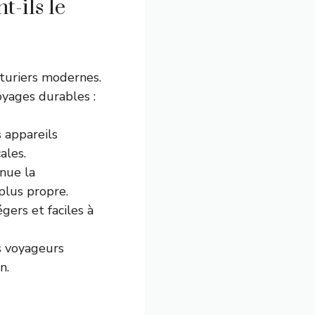
-ils le
turiers modernes.
oyages durables :
 appareils
ales.
inue la
plus propre.
gers et faciles à
es voyageurs
n.