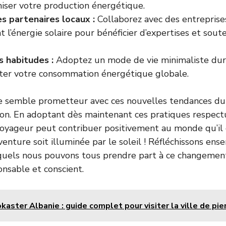
miser votre production énergétique.
s partenaires locaux :
Collaborez avec des entreprises
l’énergie solaire pour bénéficier d’expertises et soute
s habitudes :
Adoptez un mode de vie minimaliste dur
miter votre consommation énergétique globale.
ge semble prometteur avec ces nouvelles tendances du
izon. En adoptant dès maintenant ces pratiques respect
voyageur peut contribuer positivement au monde qu’il
venture soit illuminée par le soleil ! Réfléchissons e
quels nous pouvons tous prendre part à ce changement
nsable et conscient.
okaster Albanie : guide complet pour visiter la ville de pie