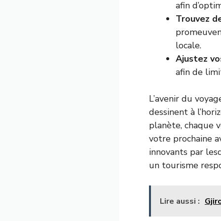
afin d’opti
Trouvez de
promeuvent 
locale.
Ajustez vo
afin de li
L’avenir du voya
dessinent à l’hor
planète, chaque 
votre prochaine a
innovants par les
un tourisme respo
Lire aussi :
Gjir