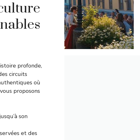
culture
rnables
istoire profonde,
es circuits
s authentiques où
 vous proposons
jusqu’à son
éservées et des