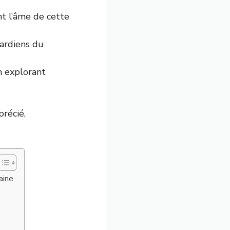
t l’âme de cette
gardiens du
n explorant
récié,
aine