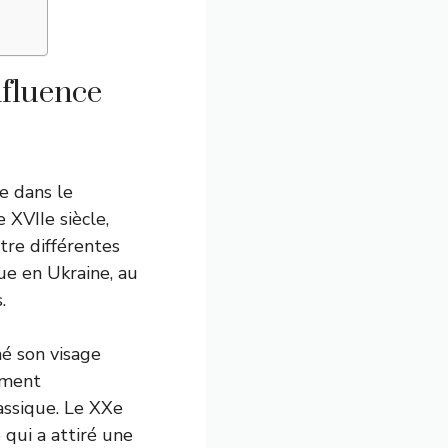
nfluence
e dans le
 XVIIe siècle,
tre différentes
que en Ukraine, au
.
né son visage
ement
assique. Le XXe
e qui a attiré une