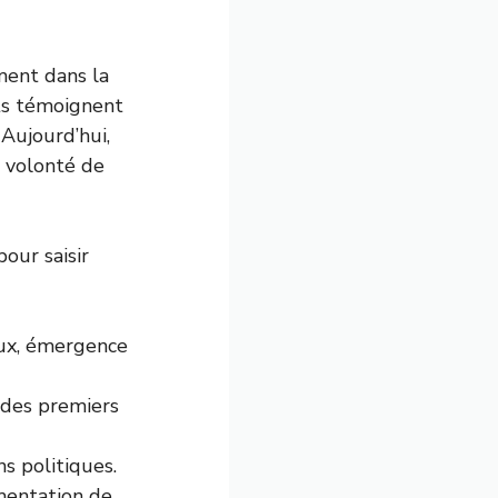
ment dans la
ts témoignent
Aujourd’hui,
e volonté de
our saisir
ux, émergence
n des premiers
s politiques.
mentation de