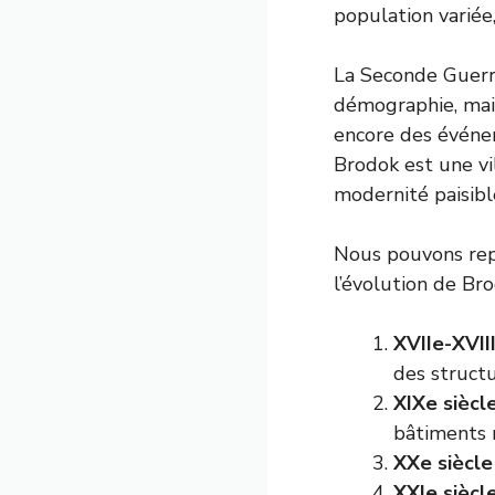
population variée
La Seconde Guerre
démographie, mai
encore des événem
Brodok est une vi
modernité paisibl
Nous pouvons repé
l’évolution de Bro
XVIIe-XVIII
des structu
XIXe siècle
bâtiments 
XXe siècle 
XXIe siècle