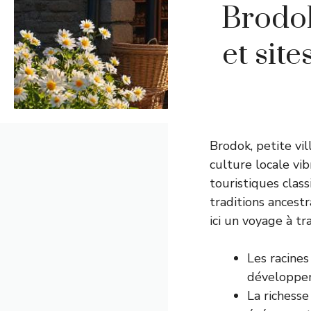
Brodok
et sit
Brodok, petite vil
culture locale vi
touristiques class
traditions ances
ici un voyage à tra
Les racines
développem
La richess