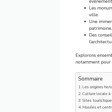
événements
Les monume
ville.
Une immers
patrimoine.
Des conseil
l’architect
Explorons ensembl
notamment pour se
Sommaire
Les origines his
Culture locale à 
Sites touristiqu
Musées et centre