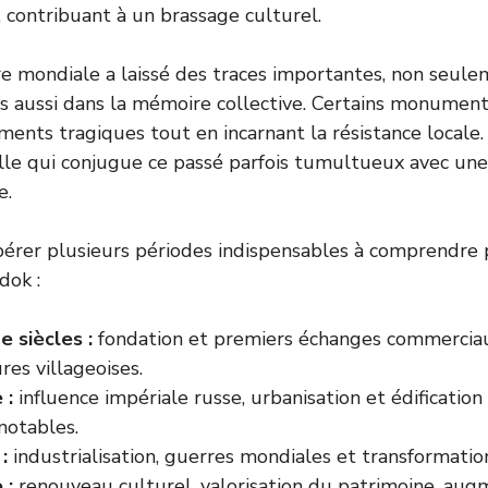
, contribuant à un brassage culturel.
 mondiale a laissé des traces importantes, non seule
s aussi dans la mémoire collective. Certains monumen
ents tragiques tout en incarnant la résistance locale. 
lle qui conjugue ce passé parfois tumultueux avec un
e.
rer plusieurs périodes indispensables à comprendre p
dok :
e siècles :
fondation et premiers échanges commercia
res villageoises.
 :
influence impériale russe, urbanisation et édificatio
notables.
:
industrialisation, guerres mondiales et transformation
 :
renouveau culturel, valorisation du patrimoine, aug