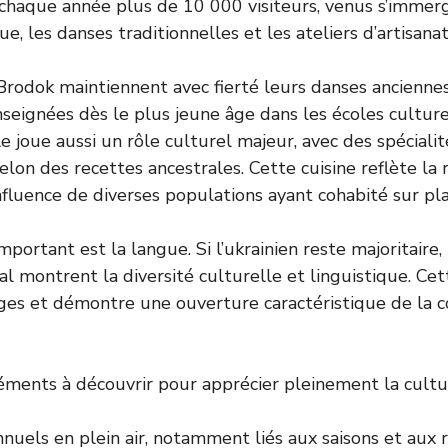
 chaque année plus de 10 000 visiteurs, venus s’immer
e, les danses traditionnelles et les ateliers d’artisanat
Brodok maintiennent avec fierté leurs danses anciennes
nseignées dès le plus jeune âge dans les écoles culture
e joue aussi un rôle culturel majeur, avec des spécial
lon des recettes ancestrales. Cette cuisine reflète la 
influence de diverses populations ayant cohabité sur pla
portant est la langue. Si l’ukrainien reste majoritaire,
al montrent la diversité culturelle et linguistique. Cet
anges et démontre une ouverture caractéristique de l
éments à découvrir pour apprécier pleinement la cultur
nnuels en plein air, notamment liés aux saisons et aux r