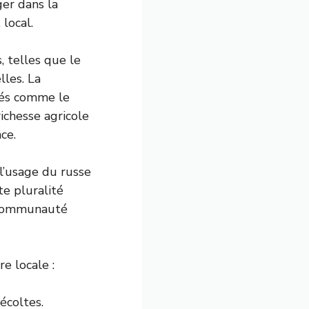
ger dans la
 local.
, telles que le
lles. La
ités comme le
richesse agricole
ce.
 l’usage du russe
te pluralité
a communauté
e locale :
écoltes.