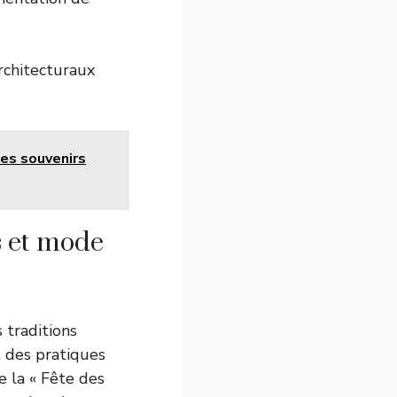
rchitecturaux
des souvenirs
ls et mode
 traditions
s des pratiques
e la « Fête des