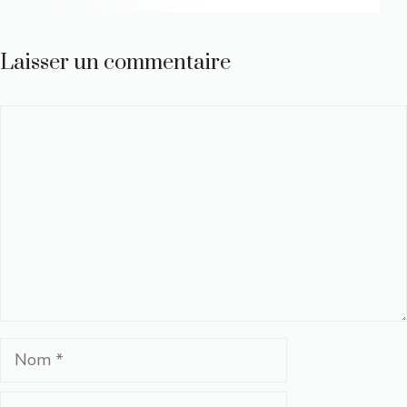
Laisser un commentaire
Commentaire
Nom
E-