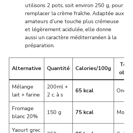
utilisons 2 pots, soit environ 250 g, pour
remplacer la crème fraîche. Adaptée aux
amateurs d’une touche plus crémeuse
et légèrement acidulée, elle donne
aussi un caractère méditerranéen à la
préparation.
Text
Alternative
Quantité
Calories/100g
obte
Mélange
200ml +
65 kcal
Onctu
lait + farine
2 c. à s
Fromage
150 g
75 kcal
Moell
blanc 20%
Yaourt grec