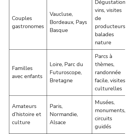
Dégustation
vins, visites
Vaucluse,
Couples
de
Bordeaux, Pays
gastronomes
producteurs,
Basque
balades
nature
Parcs à
Loire, Parc du
thèmes,
Familles
Futuroscope,
randonnée
avec enfants
Bretagne
facile, visites
culturelles
Musées,
Amateurs
Paris,
monuments,
d’histoire et
Normandie,
circuits
culture
Alsace
guidés