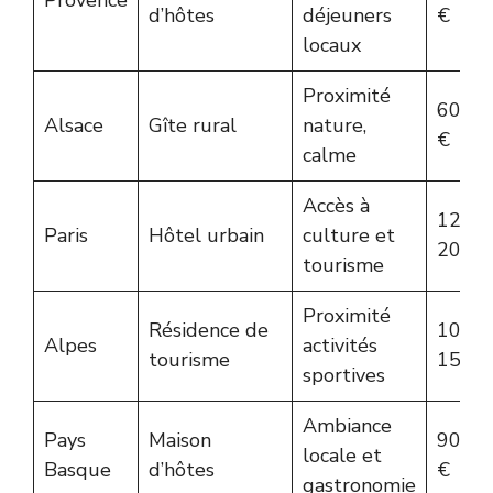
d’hôtes
déjeuners
€
locaux
Proximité
60-90
Alsace
Gîte rural
nature,
€
calme
Accès à
120-
Paris
Hôtel urbain
culture et
200 €
tourisme
Proximité
Résidence de
100-
Alpes
activités
tourisme
150 €
sportives
Ambiance
Pays
Maison
90-1
locale et
Basque
d’hôtes
€
gastronomie