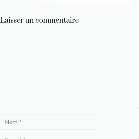
Laisser un commentaire
Commentaire
Nom
E-