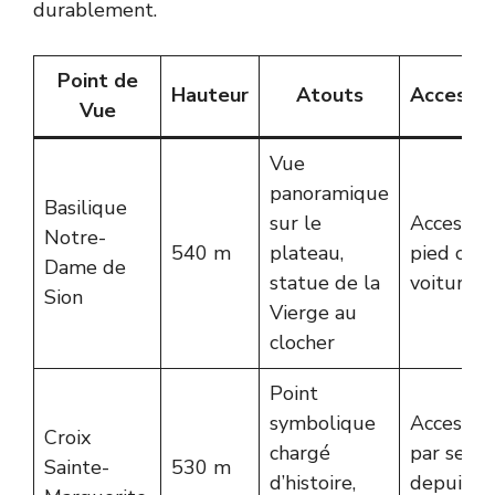
durablement.
Point de
Hauteur
Atouts
Accessibi
Vue
Vue
panoramique
Basilique
sur le
Accessibl
Notre-
540 m
plateau,
pied ou 
Dame de
statue de la
voiture
Sion
Vierge au
clocher
Point
symbolique
Accessib
Croix
chargé
par senti
Sainte-
530 m
d’histoire,
depuis la