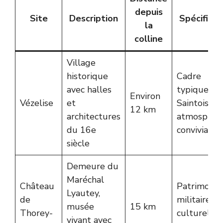
depuis
Site
Description
Spécificit
la
colline
Village
historique
Cadre
avec halles
typique du
Environ
Vézelise
et
Saintois,
12 km
architectures
atmosphèr
du 16e
conviviale
siècle
Demeure du
Maréchal
Château
Patrimoine
Lyautey,
de
militaire et
musée
15 km
Thorey-
culturel
vivant avec