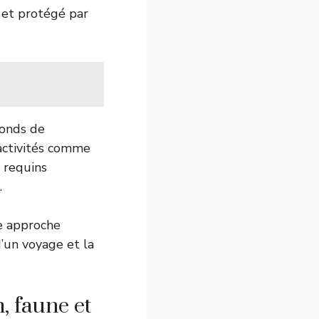
 et protégé par
fonds de
 activités comme
 requins
.
e approche
d’un voyage et la
, faune et