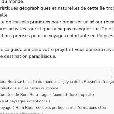
te du monde.
ristiques géographiques et naturelles de cette île tro
lle.
 de conseils pratiques pour organiser un séjour réuss
res activités touristiques à ne pas manquer sur l’île e
tions précises pour un voyage confortable en Polynésie
 ce guide enrichira votre projet et vous donnera envi
te destination paradisiaque.
ora Bora sur la carte du monde : un joyau de la Polynésie frança
ctéristique sur les cartes du monde
urelles de Bora Bora : lagon, faune et flore tropicale
ale et paysages exceptionnels
voyage à Bora Bora : conseils pratiques et informations clés
mé pour un séjour typique