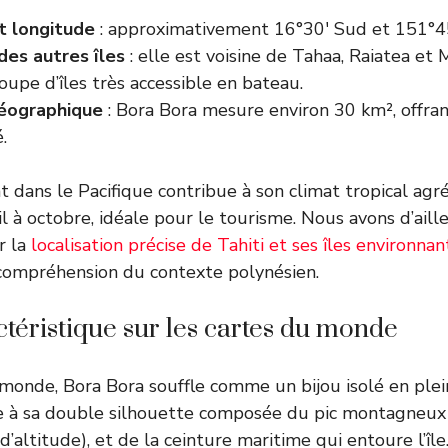
t longitude
: approximativement 16°30′ Sud et 151°4
des autres îles
: elle est voisine de Tahaa, Raiatea et 
oupe d’îles très accessible en bateau.
éographique
: Bora Bora mesure environ 30 km², offran
.
 dans le Pacifique contribue à son climat tropical agr
il à octobre, idéale pour le tourisme. Nous avons d’aill
ur la
localisation précise de Tahiti et ses îles environnan
compréhension du contexte polynésien.
ctéristique sur les cartes du monde
monde, Bora Bora souffle comme un bijou isolé en plein
e à sa double silhouette composée du pic montagneux 
altitude), et de la ceinture maritime qui entoure l’île.