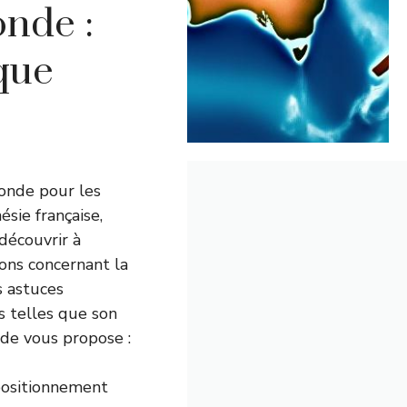
onde :
ique
monde pour les
sie française,
 découvrir à
ons concernant la
s astuces
s telles que son
ide vous propose :
 positionnement