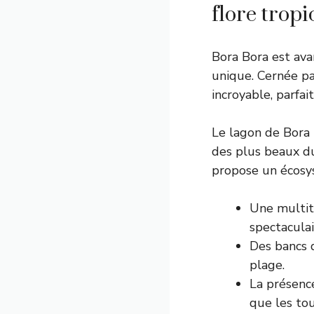
flore tropi
Bora Bora est ava
unique. Cernée par
incroyable, parfa
Le lagon de Bora 
des plus beaux du 
propose un écosys
Une multitu
spectaculai
Des bancs 
plage.
La présence
que les tou