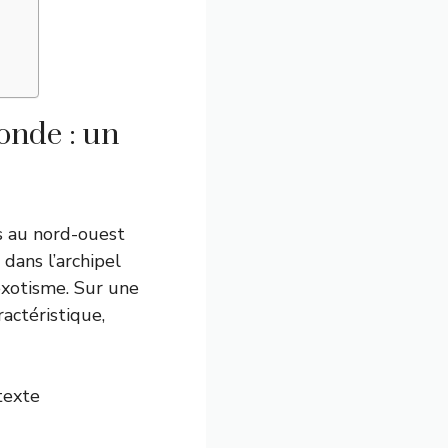
onde : un
s au nord-ouest
t dans l’archipel
exotisme. Sur une
actéristique,
ntexte