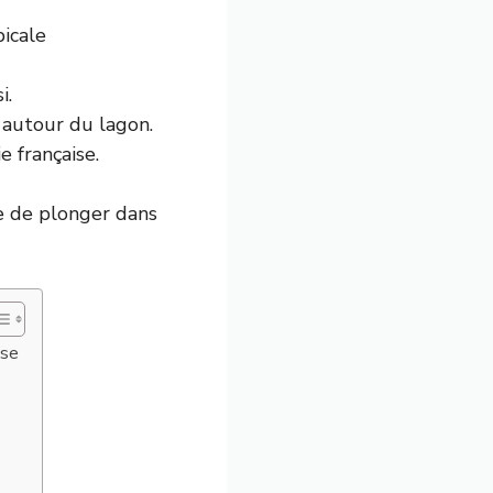
picale
i.
t autour du lagon.
 française.
e de plonger dans
ise