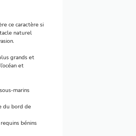
re ce caractère si
ctacle naturel
asion.
plus grands et
l’océan et
 sous-marins
e du bord de
 requins bénins