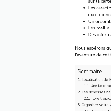
sur la car
Les caracté
exceptionne
Un ensemble
Les meilleu
Des informa
Nous espérons que
l’aventure de cet
Sommaire
Localisation de B
Une île cara
Les richesses nat
Flore tropic
Organiser votre 
Budget esti