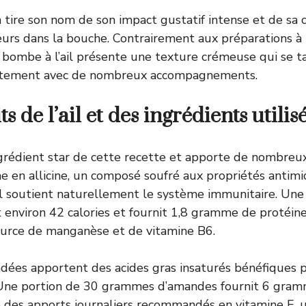
 tire son nom de son impact gustatif intense et de sa c
eurs dans la bouche. Contrairement aux préparations à l
la bombe à l’ail présente une texture crémeuse qui se t
aitement avec de nombreux accompagnements.
ts de l’ail et des ingrédients utilis
ingrédient star de cette recette et apporte de nombreux
che en allicine, un composé soufré aux propriétés antim
ail soutient naturellement le système immunitaire. Une 
environ 42 calories et fournit 1,8 gramme de protéine
ource de manganèse et de vitamine B6.
ées apportent des acides gras insaturés bénéfiques p
. Une portion de 30 grammes d’amandes fournit 6 gram
 des apports journaliers recommandés en vitamine E, u