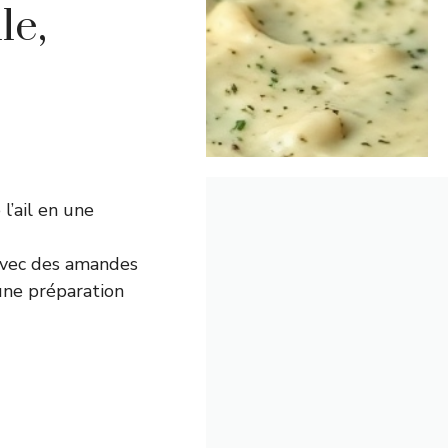
le,
l’ail en une
avec des amandes
 une préparation