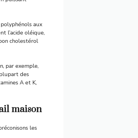
s polyphénols aux
t l’acide oléique,
bon cholestérol
n, par exemple,
plupart des
tamines A et K,
ail maison
préconisons les