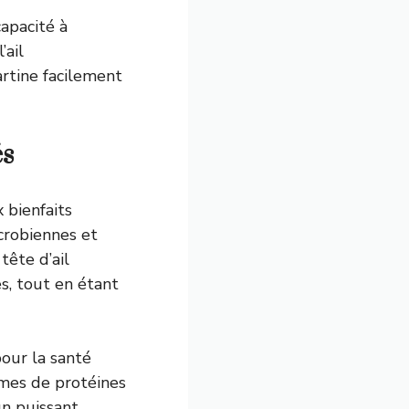
apacité à
’ail
artine facilement
és
 bienfaits
icrobiennes et
tête d’ail
s, tout en étant
our la santé
mes de protéines
n puissant