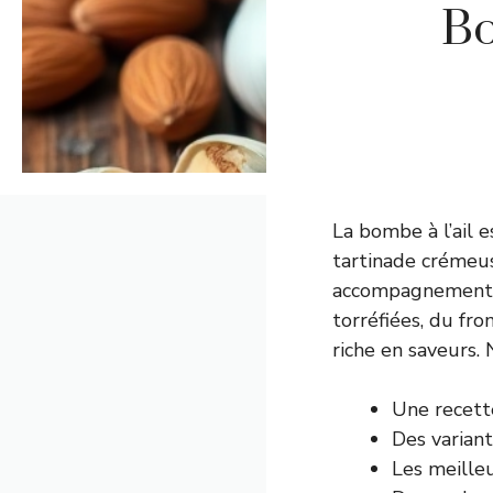
Bo
La bombe à l’ail e
tartinade crémeus
accompagnements.
torréfiées, du fro
riche en saveurs.
Une recette
Des variant
Les meille