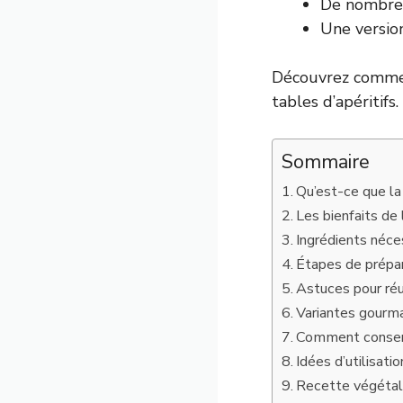
De nombreu
Une versio
Découvrez comment
tables d’apéritifs.
Sommaire
Qu’est-ce que la 
Les bienfaits de l
Ingrédients néce
Étapes de prépar
Astuces pour réu
Variantes gourma
Comment conserve
Idées d’utilisati
Recette végétali