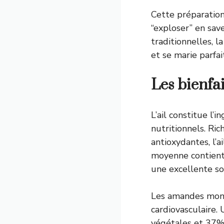
Cette préparation
“exploser” en sav
traditionnelles, 
et se marie parf
Les bienfai
L’ail constitue l’
nutritionnels. Ri
antioxydantes, l’
moyenne contient 
une excellente s
Les amandes mond
cardiovasculaire
végétales et 37%