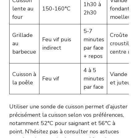
Cuisson
Viande
1h30 à
lente au
150-160°C
fondante,
2h30
four
moelleuse
5-7
Grillade
Croûte
Feu vif puis
minutes
au
croustillan
indirect
par face
barbecue
centre ros
+ repos
4 à 5
Cuisson à
Viande sais
Feu vif
minutes
la poêle
et juteuse
par face
Utiliser une sonde de cuisson permet d’ajuster
précisément la cuisson selon vos préférences,
notamment 52°C pour saignant et 56°C à
point. N’hésitez pas à consulter nos astuces