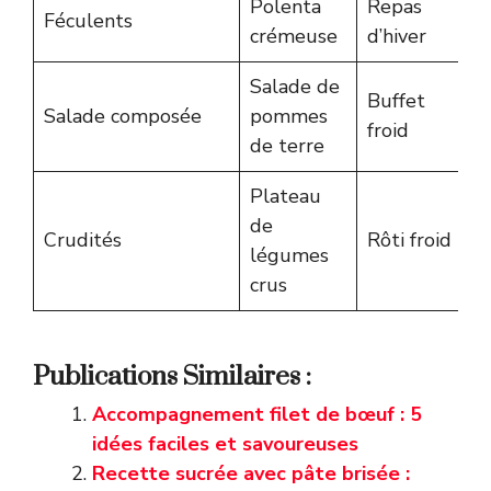
Polenta
Repas
Féculents
O
crémeuse
d’hiver
Salade de
Buffet
Salade composée
pommes
P
froid
de terre
Plateau
de
F
Crudités
Rôti froid
légumes
c
crus
Publications Similaires :
Accompagnement filet de bœuf : 5
idées faciles et savoureuses
Recette sucrée avec pâte brisée :