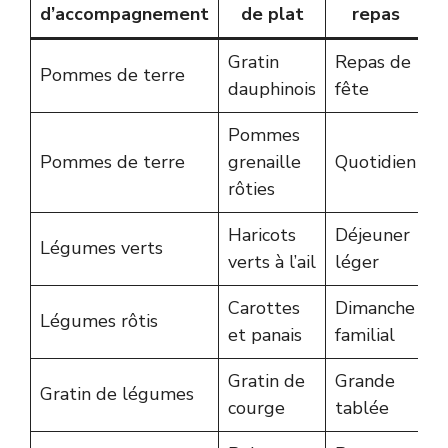
d’accompagnement
de plat
repas
Gratin
Repas de
R
Pommes de terre
dauphinois
fête
e
Pommes
R
Pommes de terre
grenaille
Quotidien
é
rôties
Haricots
Déjeuner
Légumes verts
É
verts à l’ail
léger
Carottes
Dimanche
S
Légumes rôtis
et panais
familial
e
Gratin de
Grande
Gratin de légumes
G
courge
tablée