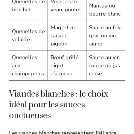
Quenelles de
Veau, ris de
Nantua ou
brochet
veau, poulet
beurre blanc
Magret de
Sauce au foie
Quenelles de
canard,
gras ou vin
volaille
pigeon
jaune
Quenelles
Bœuf grillé,
Sauce au vin
aux
gigot
rouge ou jus
champignons
d’agneau
corsé
Viandes blanches : le choix
idéal pour les sauces
onctueuses
Les viandes blanches représentent l’alliance