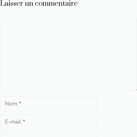
Laisser un commentaire
Commentaire
Nom
E-
mail
Site