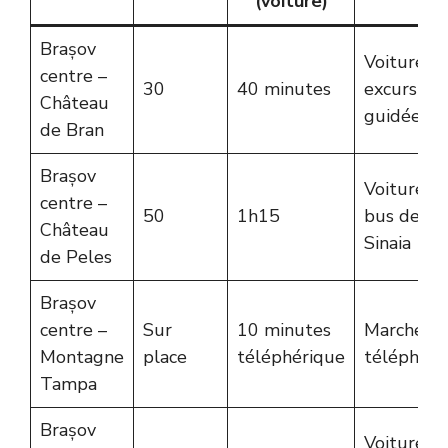
(voiture)
Brașov
Voiture,
centre –
30
40 minutes
excursion
Château
guidée
de Bran
Brașov
Voiture o
centre –
50
1h15
bus depui
Château
Sinaia
de Peles
Brașov
centre –
Sur
10 minutes
Marche o
Montagne
place
téléphérique
téléphéri
Tampa
Brașov
Voiture o