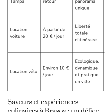
Tampa
retour
panorama
aff
unique
ha
Co
Liberté
éle
Location
À partir de
totale
st
voiture
20 € / jour
d’itinéraire
par
co
In
Écologique,
cas
Environ 10 €
dynamique
Location vélo
ou
/ jour
et pratique
lo
en ville
di
Saveurs et expériences
culinaires à Brasov : un délice