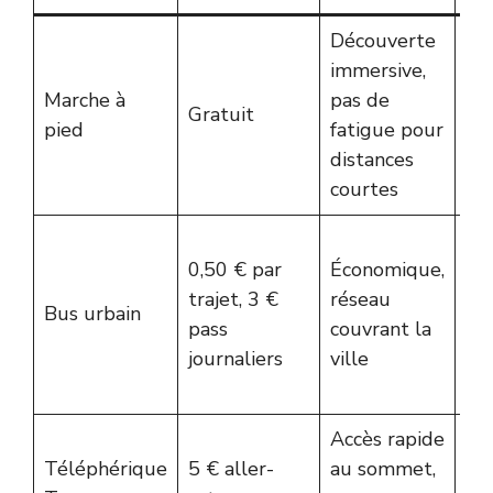
Découverte
immersive,
Li
Marche à
pas de
zo
Gratuit
pied
fatigue pour
cen
distances
pr
courtes
Ho
0,50 € par
Économique,
par
trajet, 3 €
réseau
app
Bus urbain
pass
couvrant la
co
journaliers
ville
au
po
Accès rapide
Ho
Téléphérique
5 € aller-
au sommet,
lim