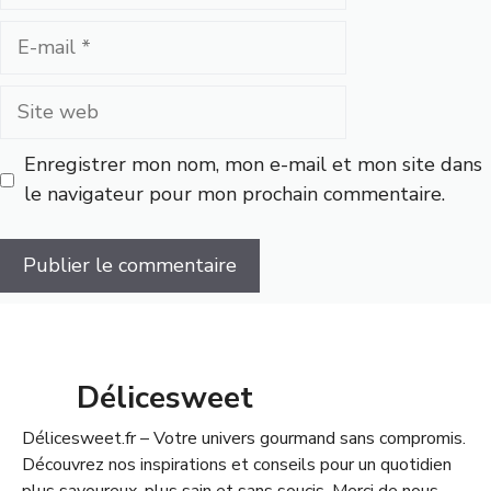
E-
mail
Site
web
Enregistrer mon nom, mon e-mail et mon site dans
le navigateur pour mon prochain commentaire.
Délicesweet
Délicesweet.fr – Votre univers gourmand sans compromis.
Découvrez nos inspirations et conseils pour un quotidien
plus savoureux, plus sain et sans soucis. Merci de nous