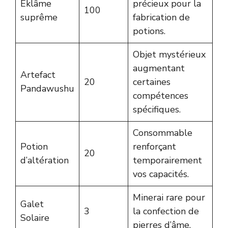
Éklâme
précieux pour la
100
suprême
fabrication de
potions.
Objet mystérieux
augmentant
Artefact
20
certaines
Pandawushu
compétences
spécifiques.
Consommable
Potion
renforçant
20
d’altération
temporairement
vos capacités.
Minerai rare pour
Galet
3
la confection de
Solaire
pierres d’âme.