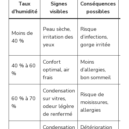
Taux
Signes
Conséquences
d’humidité
visibles
possibles
r
Uti
Peau sèche,
Risque
Moins de
hum
irritation des
d’infections,
40 %
aér
yeux
gorge irritée
mo
Confort
Moins
40 % à 60
Mai
optimal, air
d’allergies,
%
et
frais
bon sommeil
Condensation
Am
Risque de
60 % à 70
sur vitres,
ven
moisissures,
%
odeur légère
sur
allergies
de renfermé
hu
Condensation
Détérioration