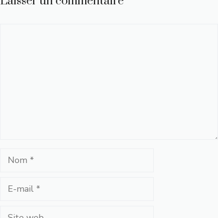
Laisser un commentaire
Commentaire
Nom
E-
mail
Site