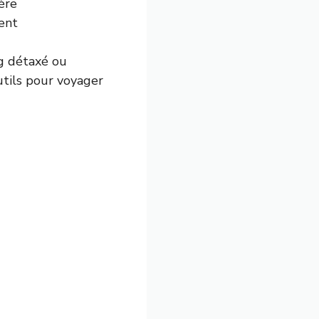
ère
ment
ng détaxé ou
utils pour voyager