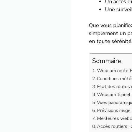
Un accès di
Une surveil
Que vous planifie
simplement un pas
en toute sérénité
Sommaire
Webcam route Pas
Conditions météo
État des routes e
Webcam tunnel d’
Vues panoramique
Prévisions neige,
Meilleures webc
Accès routiers 