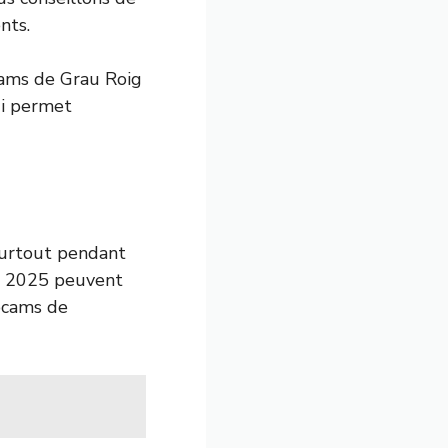
nts.
cams de Grau Roig
ui permet
 surtout pendant
en 2025 peuvent
bcams de