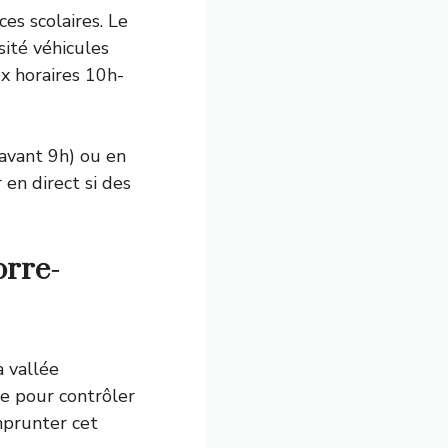
es scolaires. Le
sité véhicules
x horaires 10h-
(avant 9h) ou en
en direct si des
orre-
a vallée
ue pour contrôler
mprunter cet