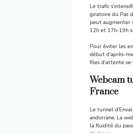
Le trafic s’intens
giratoire du Pas 
peut augmenter si
12h et 17h-19h so
Pour éviter les e
début d’après-mid
files d’attente s
Webcam tun
France
Le tunnel d’Envali
andorrane. La web
la fluidité du pa