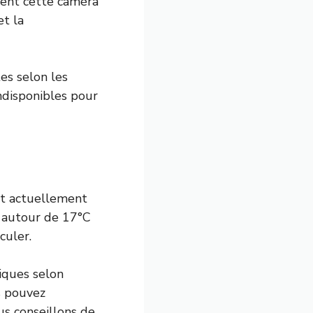
ment cette caméra
et la
es selon les
ndisponibles pour
nt actuellement
e autour de 17°C
culer.
giques selon
s pouvez
us conseillons de