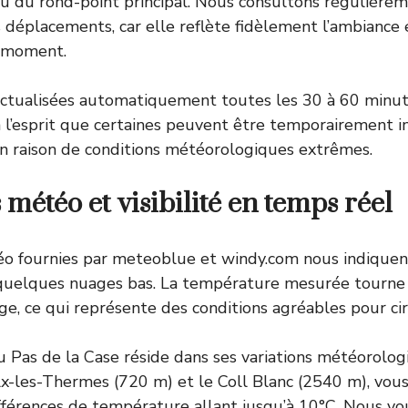
u du rond-point principal. Nous consultons régulière
 déplacements, car elle reflète fidèlement l’ambiance 
 moment.
actualisées automatiquement toutes les 30 à 60 minut
 l’esprit que certaines peuvent être temporairement i
n raison de conditions météorologiques extrêmes.
météo et visibilité en temps réel
o fournies par meteoblue et windy.com nous indique
ec quelques nuages bas. La température mesurée tourn
ge, ce qui représente des conditions agréables pour cir
du Pas de la Case réside dans ses variations météorolo
 Ax-les-Thermes (720 m) et le Coll Blanc (2540 m), vou
fférences de température allant jusqu’à 10°C. Nous vo