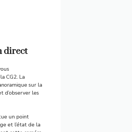
 direct
vous
la CG2. La
anoramique sur la
t d’observer les
tue un point
ge et l’état de la