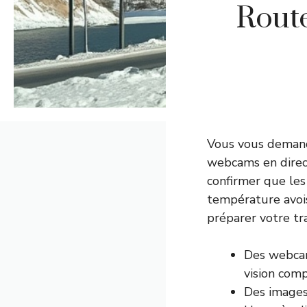
Route
Vous vous demande
webcams en direc
confirmer que les
température avois
préparer votre tra
Des webcam
vision com
Des images