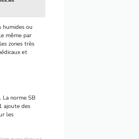
ts humides ou
ble même par
les zones très
médicaux et
n. La norme SB
1 ajoute des
ur les