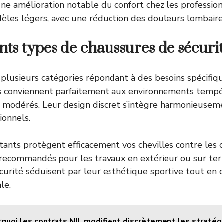
e amélioration notable du confort chez les profession
les légers, avec une réduction des douleurs lombaires 
ents types de chaussures de sécuri
plusieurs catégories répondant à des besoins spécifiqu
s conviennent parfaitement aux environnements tempé
es modérés. Leur design discret s’intègre harmonieusem
ionnels.
nts protègent efficacement vos chevilles contre les c
recommandés pour les travaux en extérieur ou sur terr
curité séduisent par leur esthétique sportive tout en
le.
quoi les contrats NIL modifient discrètement les stratég