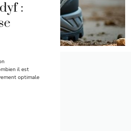
yf :
se
on
mbien il est
uvement optimale