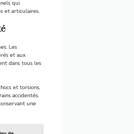
nels qui
et articulaires.
té
es. Les
rés et aux
ent dans tous les
hocs et torsions,
ains accidentés.
 conservant une
ies de