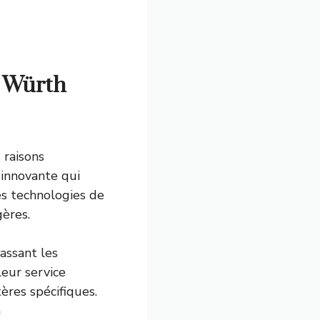
é Würth
raisons
innovante qui
es technologies de
ères.
assant les
eur service
ères spécifiques.
à