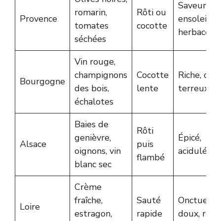
Saveurs
romarin,
Rôti ou
Provence
ensoleillée
tomates
cocotte
herbacées
séchées
Vin rouge,
champignons
Cocotte
Riche, cors
Bourgogne
des bois,
lente
terreux
échalotes
Baies de
Rôti
genièvre,
Épicé,
Alsace
puis
oignons, vin
acidulé
flambé
blanc sec
Crème
fraîche,
Sauté
Onctueux,
Loire
estragon,
rapide
doux, rele