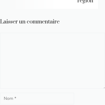
région
Laisser un commentaire
Commentaire
Nom