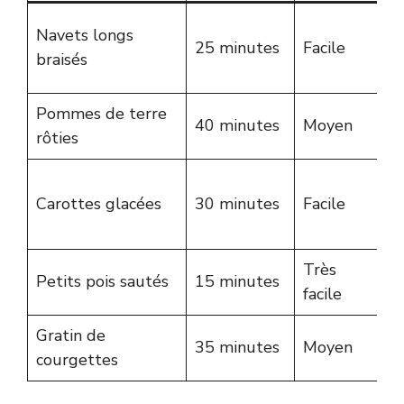
D
Navets longs
25 minutes
Facile
p
braisés
s
Pommes de terre
C
40 minutes
Moyen
rôties
a
G
Carottes glacées
30 minutes
Facile
t
r
Très
F
Petits pois sautés
15 minutes
facile
d
Gratin de
C
35 minutes
Moyen
courgettes
r