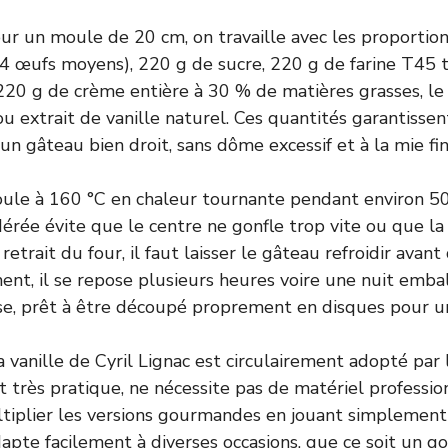
r un moule de 20 cm, on travaille avec les proportion
 4 œufs moyens), 220 g de sucre, 220 g de farine T45 
220 g de crème entière à 30 % de matières grasses, l
u extrait de vanille naturel. Ces quantités garantissen
 un gâteau bien droit, sans dôme excessif et à la mie fi
oule à 160 °C en chaleur tournante pendant environ 5
ée évite que le centre ne gonfle trop vite ou que la
retrait du four, il faut laisser le gâteau refroidir ava
ment, il se repose plusieurs heures voire une nuit embal
ise, prêt à être découpé proprement en disques pour u
 vanille de Cyril Lignac est circulairement adopté par l
st très pratique, ne nécessite pas de matériel professi
iplier les versions gourmandes en jouant simplement 
apte facilement à diverses occasions, que ce soit un go