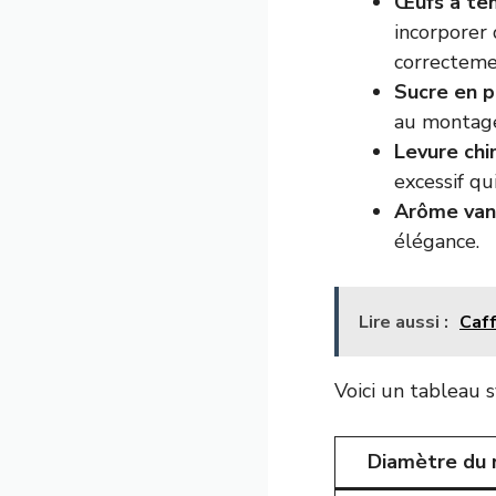
Œufs à te
incorporer 
correcteme
Sucre en 
au montage
Levure chi
excessif qu
Arôme vani
élégance.
Lire aussi :
Caff
Voici un tableau 
Diamètre du 