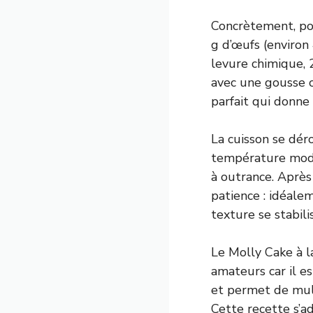
Concrètement, pou
g d’œufs (environ
levure chimique, 
avec une gousse o
parfait qui donne
La cuisson se dér
température modér
à outrance. Après 
patience : idéale
texture se stabil
Le Molly Cake à la
amateurs car il e
et permet de mult
Cette recette s’ad