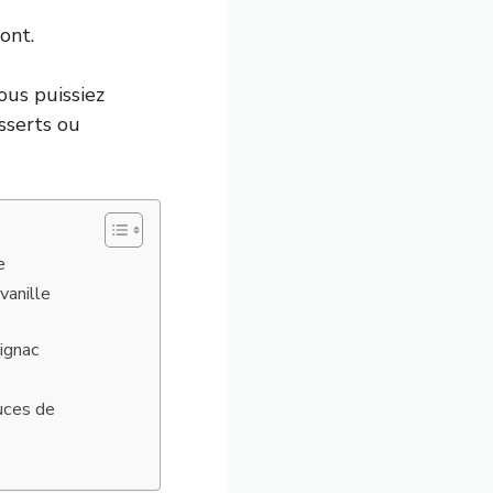
ont.
ous puissiez
sserts ou
e
vanille
Lignac
tuces de