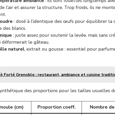
mpérature ambiante
: ils sont fouettés longtemps ave
de l’air et assurer la structure. Trop froids, ils ne mont
nt.
poudre
: dosé à l’identique des œufs pour équilibrer la
 des blancs.
mique
: juste assez pour soutenir la levée, mais sans c
i déformerait le gâteau.
lle naturel
, extrait ou gousse : essentiel pour parfum
è Forté Grenoble : restaurant, ambiance et cuisine tradit
synthétique des proportions pour les tailles usuelles d
moule (cm)
Proportion coeff.
Nombre de 