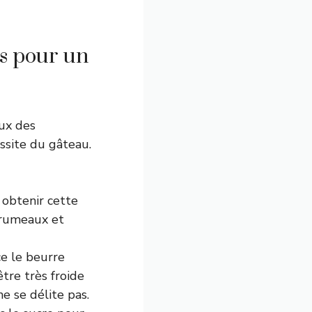
es pour un
eux des
ssite du gâteau.
 obtenir cette
 grumeaux et
ce le beurre
être très froide
ne se délite pas.