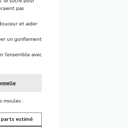
c le sucre pour
eraient pas
 douceur et aider
réer un gonflement
er l’ensemble avec
ionnelle
e moules :
parts estimé