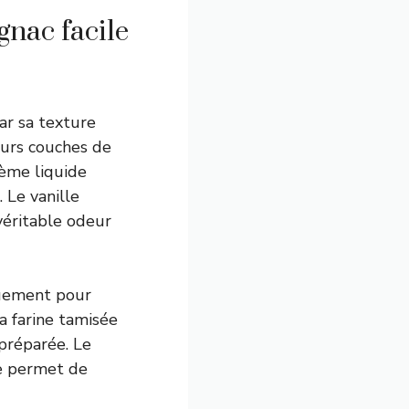
gnac facile
ar sa texture
eurs couches de
rème liquide
 Le vanille
véritable odeur
guement pour
a farine tamisée
préparée. Le
se permet de