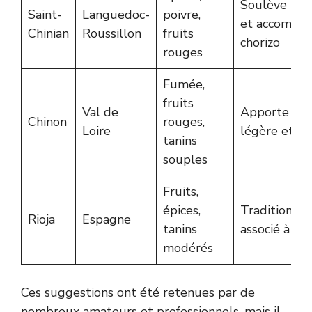
Soulève les 
Saint-
Languedoc-
poivre,
et accompag
Chinian
Roussillon
fruits
chorizo
rouges
Fumée,
fruits
Val de
Apporte str
Chinon
rouges,
Loire
légère et fr
tanins
souples
Fruits,
épices,
Traditionne
Rioja
Espagne
tanins
associé à la 
modérés
Ces suggestions ont été retenues par de
nombreux amateurs et professionnels, mais il