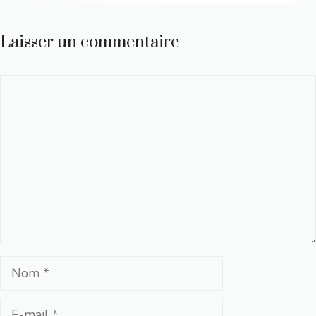
Laisser un commentaire
Commentaire
Nom
E-