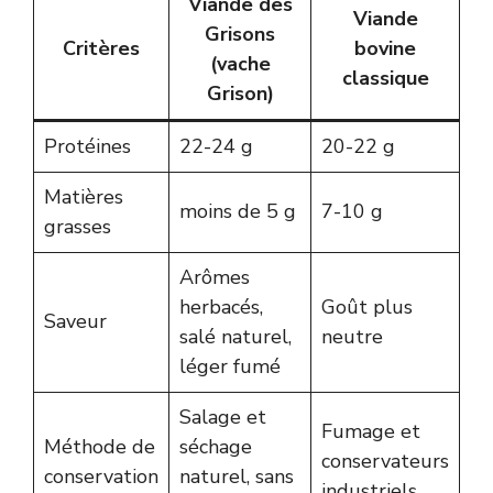
Viande des
Viande
Grisons
Critères
bovine
(vache
classique
Grison)
Protéines
22-24 g
20-22 g
Matières
moins de 5 g
7-10 g
grasses
Arômes
herbacés,
Goût plus
Saveur
salé naturel,
neutre
léger fumé
Salage et
Fumage et
Méthode de
séchage
conservateurs
conservation
naturel, sans
industriels