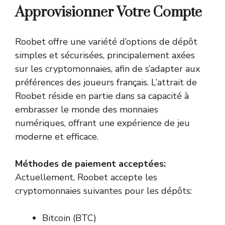
Approvisionner Votre Compte
Roobet offre une variété d’options de dépôt
simples et sécurisées, principalement axées
sur les cryptomonnaies, afin de s’adapter aux
préférences des joueurs français. L’attrait de
Roobet réside en partie dans sa capacité à
embrasser le monde des monnaies
numériques, offrant une expérience de jeu
moderne et efficace.
Méthodes de paiement acceptées:
Actuellement, Roobet accepte les
cryptomonnaies suivantes pour les dépôts:
Bitcoin (BTC)