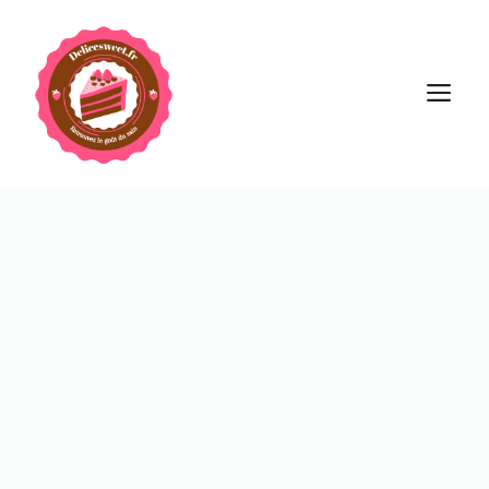
Aller
au
contenu
M