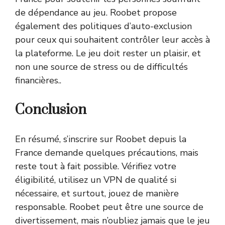
de dépendance au jeu. Roobet propose
également des politiques d’auto-exclusion
pour ceux qui souhaitent contrôler leur accès à
la plateforme. Le jeu doit rester un plaisir, et
non une source de stress ou de difficultés
financières..
Conclusion
En résumé, s’inscrire sur Roobet depuis la
France demande quelques précautions, mais
reste tout à fait possible. Vérifiez votre
éligibilité, utilisez un VPN de qualité si
nécessaire, et surtout, jouez de manière
responsable. Roobet peut être une source de
divertissement, mais n’oubliez jamais que le jeu