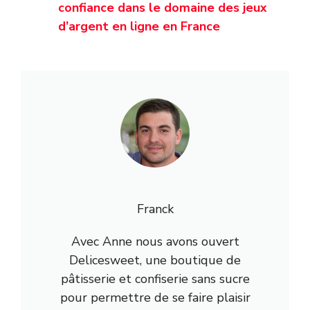
confiance dans le domaine des jeux
d’argent en ligne en France
Franck
Avec Anne nous avons ouvert
Delicesweet, une boutique de
pâtisserie et confiserie sans sucre
pour permettre de se faire plaisir