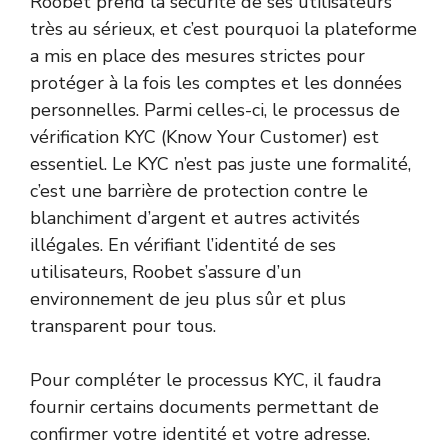
Roobet prend la sécurité de ses utilisateurs
très au sérieux, et c’est pourquoi la plateforme
a mis en place des mesures strictes pour
protéger à la fois les comptes et les données
personnelles. Parmi celles-ci, le processus de
vérification KYC (Know Your Customer) est
essentiel. Le KYC n’est pas juste une formalité,
c’est une barrière de protection contre le
blanchiment d’argent et autres activités
illégales. En vérifiant l’identité de ses
utilisateurs, Roobet s’assure d’un
environnement de jeu plus sûr et plus
transparent pour tous.
Pour compléter le processus KYC, il faudra
fournir certains documents permettant de
confirmer votre identité et votre adresse.