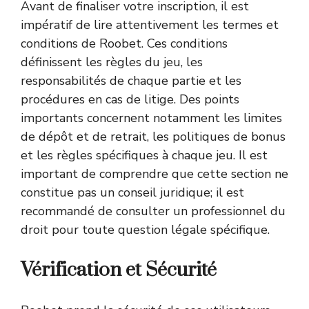
Avant de finaliser votre inscription, il est
impératif de lire attentivement les termes et
conditions de Roobet. Ces conditions
définissent les règles du jeu, les
responsabilités de chaque partie et les
procédures en cas de litige. Des points
importants concernent notamment les limites
de dépôt et de retrait, les politiques de bonus
et les règles spécifiques à chaque jeu. Il est
important de comprendre que cette section ne
constitue pas un conseil juridique; il est
recommandé de consulter un professionnel du
droit pour toute question légale spécifique.
Vérification et Sécurité