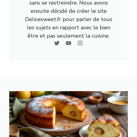
sans se restreindre. Nous avons
ensuite décidé de créer le site
Delicesweet.fr pour parler de tous
les sujets en rapport avec le bien
être et pas seulement la cuisine.