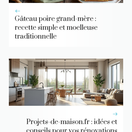
Gâteau poire grand-mère :
recette simple et moelleuse
traditionnelle
Projets-de-maison.fr : idées et
conseils pour vos rénovations