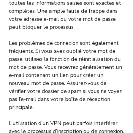
toutes les informations saisies sont exactes et
complètes. Une simple faute de frappe dans
votre adresse e-mail ou votre mot de passe
peut bloquer le processus.
Les problèmes de connexion sont également
fréquents. Si vous avez oublié votre mot de
passe, utilisez la fonction de réinitialisation du
mot de passe. Vous recevrez généralement un
e-mail contenant un lien pour créer un
nouveau mot de passe. Assurez-vous de
vérifier votre dossier de spam si vous ne voyez
pas l’e-mail dans votre boîte de réception
principale.
L’utilisation d’un VPN peut parfois interférer
avec le processus d’inscription ou de connexion.