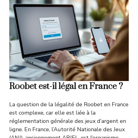
Roobet est-il légal en France ?
La question de la légalité de Roobet en France
est complexe, car elle est liée à la
réglementation générale des jeux d’argent en
ligne. En France, l’Autorité Nationale des Jeux
(ANJ), anciennement ARJEL, est l’organisme