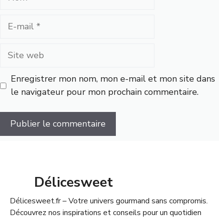
E-
mail
Site
web
Enregistrer mon nom, mon e-mail et mon site dans
le navigateur pour mon prochain commentaire.
Délicesweet
Délicesweet.fr – Votre univers gourmand sans compromis.
Découvrez nos inspirations et conseils pour un quotidien