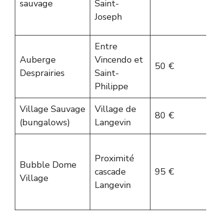
sauvage
Saint-
a
Joseph
né
Entre
Ch
Auberge
Vincendo et
50 €
sa
Desprairies
Saint-
pr
Philippe
Village Sauvage
Village de
Ja
80 €
(bungalows)
Langevin
ca
D
Proximité
tr
Bubble Dome
cascade
95 €
ex
Village
Langevin
un
ét