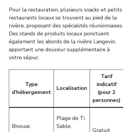
Pour la restauration, plusieurs snacks et petits
restaurants locaux se trouvent au pied de la
rivière, proposant des spécialités réunionnaises.
Des stands de produits locaux ponctuent
également les abords de la rivière Langevin,
apportant une douceur supplémentaire à
votre séjour.
Tarif
Type
indicatif
Localisation
Ca
d’hébergement
(pour 2
personnes)
Im
Plage de Ti
na
Bivouac
Sable,
Gratuit
éq