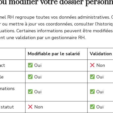
ou modifier votre dossier personn
nel RH regroupe toutes vos données administratives. 
r ou mettre à jour vos coordonnées, consulter l’histori
luations. Certaines informations peuvent être modifiée
ent une validation par un gestionnaire RH.
Modifiable par le salarié
Validation
act
Oui
Non
le
Oui
Oui
mations
Oui
Oui
 statut
Non
Oui