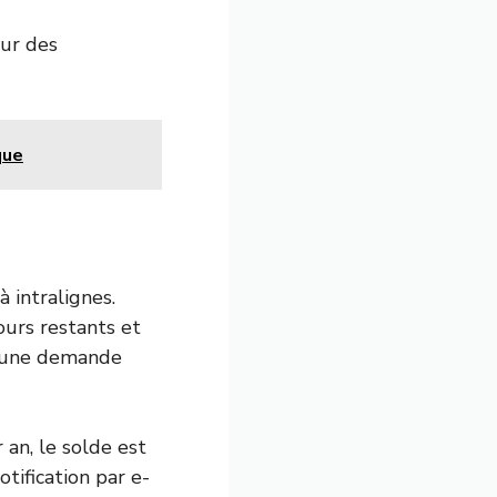
our des
que
à intralignes.
urs restants et
er une demande
an, le solde est
tification par e-