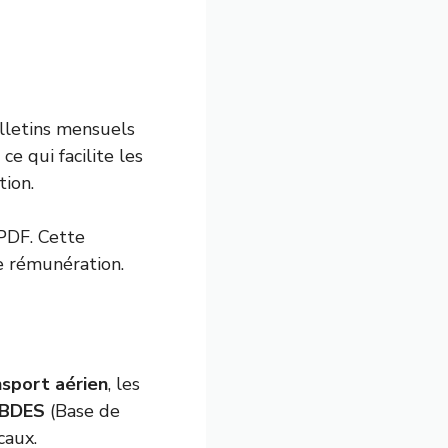
ulletins mensuels
e qui facilite les
tion.
 PDF. Cette
de rémunération.
nsport aérien
, les
BDES
(Base de
caux.