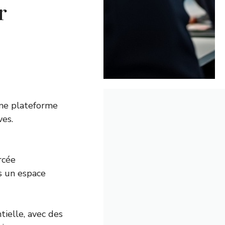
r
 une plateforme
ves.
rcée
s un espace
tielle, avec des