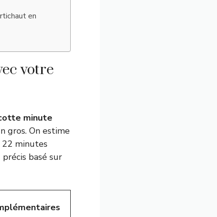
rtichaut en
vec votre
cotte minute
’un gros. On estime
t 22 minutes
u précis basé sur
mplémentaires