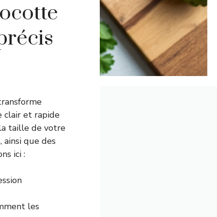
ocotte
précis
ransforme
clair et rapide
a taille de votre
 ainsi que des
s ici :
ession
amment les