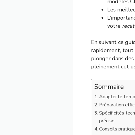
modèles Cl
Les meilleu
L’importan
votre
recet
En suivant ce gui
rapidement, tout 
plonger dans des 
pleinement cet us
Sommaire
Adapter le temps
Préparation effi
Spécificités tec
précise
Conseils pratique