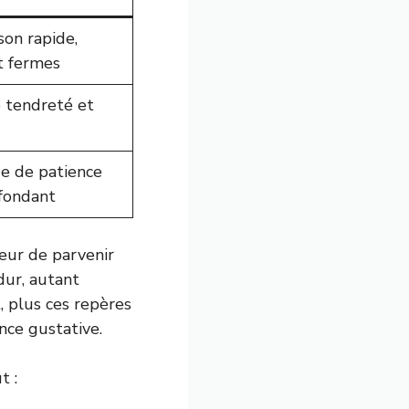
son rapide,
t fermes
e tendreté et
e de patience
fondant
peur de parvenir
dur, autant
, plus ces repères
nce gustative.
t :