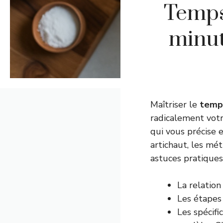
Temps
minut
Maîtriser le
temps
radicalement votr
qui vous précise 
artichaut, les mé
astuces pratiques 
La relation
Les étapes 
Les spécif