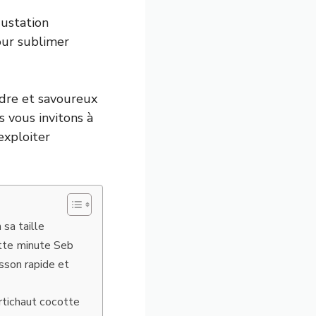
gustation
our sublimer
ndre et savoureux
 vous invitons à
exploiter
sa taille
otte minute Seb
sson rapide et
artichaut cocotte