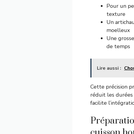
Pour un pet
texture
Un articha
moelleux
Une grosse
de temps
Lire aussi :
Chou
Cette précision p
réduit les durées 
facilite l’intégra
Préparatio
cuisson ho