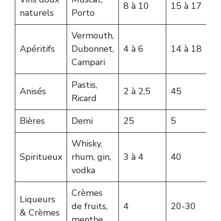
8 à 10
15 à 17
naturels
Porto
Vermouth,
Apéritifs
Dubonnet,
4 à 6
14 à 18
Campari
Pastis,
Anisés
2 à 2,5
45
Ricard
Bières
Demi
25
5
Whisky,
Spiritueux
rhum, gin,
3 à 4
40
vodka
Crèmes
Liqueurs
de fruits,
4
20-30
& Crèmes
menthe