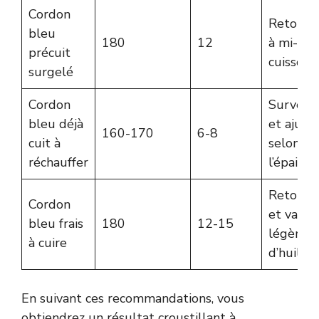
Cordon
Retourn
bleu
180
12
à mi-
précuit
cuisson
surgelé
Cordon
Surveill
bleu déjà
et ajust
160-170
6-8
cuit à
selon
réchauffer
l’épaisse
Retourn
Cordon
et vapor
bleu frais
180
12-15
légèrem
à cuire
d’huile
En suivant ces recommandations, vous
obtiendrez un résultat croustillant à