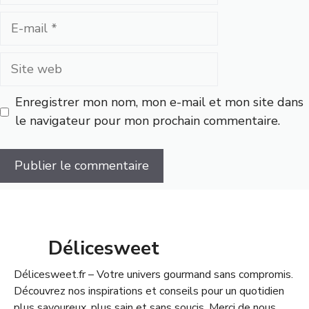
E-
mail
Site
web
Enregistrer mon nom, mon e-mail et mon site dans
le navigateur pour mon prochain commentaire.
Délicesweet
Délicesweet.fr – Votre univers gourmand sans compromis.
Découvrez nos inspirations et conseils pour un quotidien
plus savoureux, plus sain et sans soucis. Merci de nous