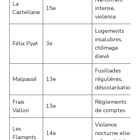
La
15e
intense,
Castellane
violence
Logements
insalubres,
Félix Pyat
3e
chômage
élevé
Fusillades
Malpassé
13e
régulières,
déscolarisation
Frais
Règlements
13e
Vallon
de comptes
Violence
Les
14e
nocturne elle-
Flamants