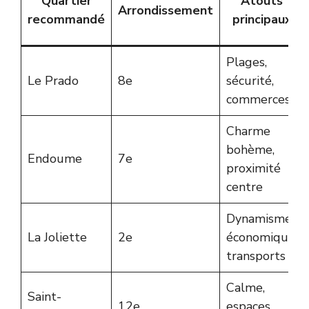
Quartier
Atouts
Arrondissement
recommandé
principaux
Plages,
Le Prado
8e
sécurité,
commerces
Charme
bohème,
Endoume
7e
proximité
centre
Dynamisme
La Joliette
2e
économique,
transports
Calme,
Saint-
12e
espaces