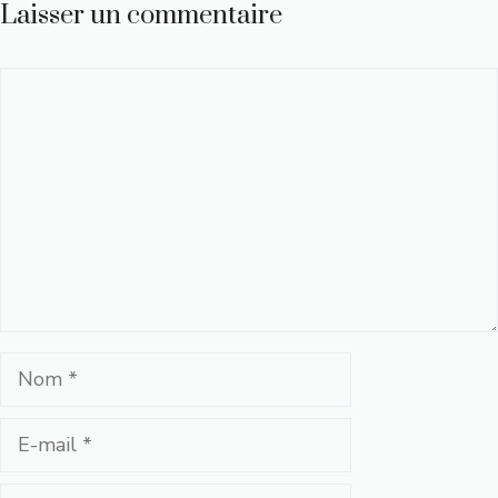
Laisser un commentaire
Commentaire
Nom
E-
mail
Site