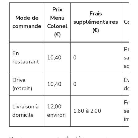
Prix
Frais
Mode de
Menu
supplémentaires
Comm
commande
Colonel
(€)
(€)
Prix 
En
10,40
0
sans f
restaurant
addit
Drive
Évite 
10,40
0
(retrait)
de li
Frais
Livraison à
12,00
1,60 à 2,00
servi
domicile
environ
intég