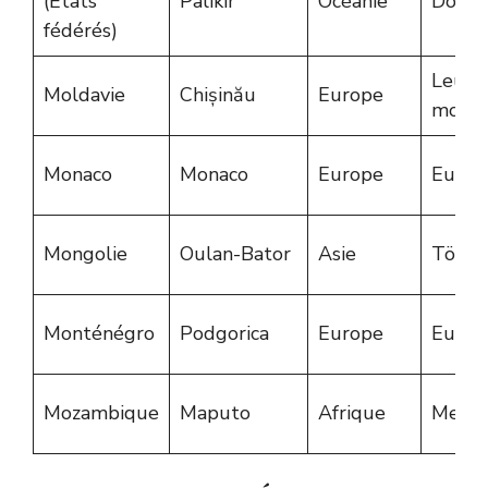
(États
Palikir
Océanie
Dolla
fédérés)
Leu
Moldavie
Chișinău
Europe
molda
Monaco
Monaco
Europe
Euro
Mongolie
Oulan-Bator
Asie
Tögrö
Monténégro
Podgorica
Europe
Euro
Mozambique
Maputo
Afrique
Metic