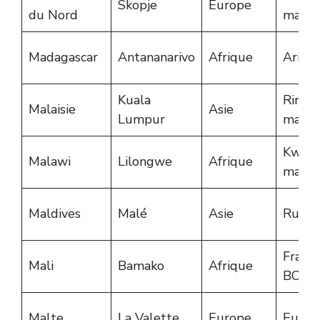
Skopje
Europe
du Nord
macéd
Madagascar
Antananarivo
Afrique
Ariary
Kuala
Ringgi
Malaisie
Asie
Lumpur
malais
Kwach
Malawi
Lilongwe
Afrique
malaw
Maldives
Malé
Asie
Rufiya
Franc
Mali
Bamako
Afrique
BCEA
Malte
La Valette
Europe
Euro