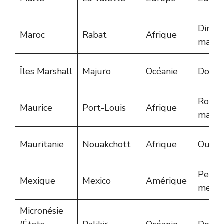
Dirha
Maroc
Rabat
Afrique
maroc
Îles Marshall
Majuro
Océanie
Dolla
Roupi
Maurice
Port-Louis
Afrique
mauri
Mauritanie
Nouakchott
Afrique
Ougui
Peso
Mexique
Mexico
Amérique
mexic
Micronésie