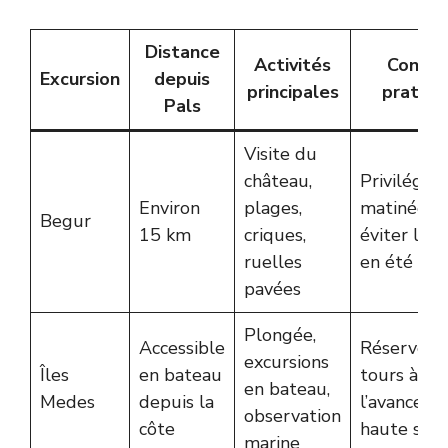
Distance
Activités
Consei
Excursion
depuis
principales
pratiqu
Pals
Visite du
château,
Privilégier
Environ
plages,
matinée p
Begur
15 km
criques,
éviter la f
ruelles
en été
pavées
Plongée,
Accessible
Réserver l
excursions
Îles
en bateau
tours à
en bateau,
Medes
depuis la
l’avance en
observation
côte
haute sais
marine