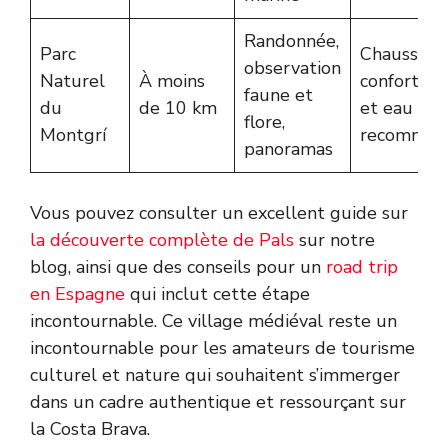
Randonnée,
Parc
Chaussure
observation
Naturel
À moins
confortabl
faune et
du
de 10 km
et eau
flore,
Montgrí
recomman
panoramas
Vous pouvez consulter un excellent guide sur
la découverte complète de Pals
sur notre
blog, ainsi que des conseils pour un
road trip
en Espagne
qui inclut cette étape
incontournable. Ce village médiéval reste un
incontournable pour les amateurs de tourisme
culturel et nature qui souhaitent s’immerger
dans un cadre authentique et ressourçant sur
la Costa Brava.