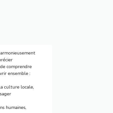
 harmonieusement
précier
el de comprendre
vrir ensemble :
a culture locale,
ysager
ons humaines,