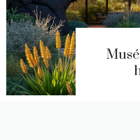
Musée
h