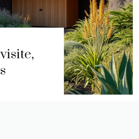
isite,
ts