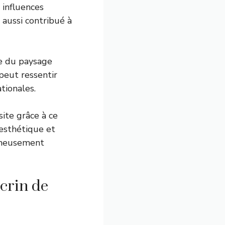
 influences
aussi contribué à
le du paysage
peut ressentir
tionales.
ite grâce à ce
, esthétique et
igneusement
crin de