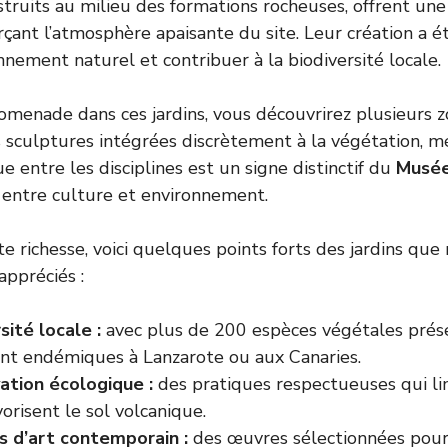
struits au milieu des formations rocheuses, offrent une 
forçant l’atmosphère apaisante du site. Leur création a 
nnement naturel et contribuer à la biodiversité locale.
romenade dans ces jardins, vous découvrirez plusieurs
s sculptures intégrées discrètement à la végétation, m
e entre les disciplines est un signe distinctif du
Musé
e entre culture et environnement.
te richesse, voici quelques points forts des jardins que
appréciés :
sité locale :
avec plus de 200 espèces végétales prése
nt endémiques à Lanzarote ou aux Canaries.
ation écologique :
des pratiques respectueuses qui li
vorisent le sol volcanique.
s d’art contemporain :
des œuvres sélectionnées pour