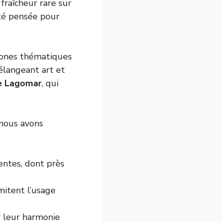
fraîcheur rare sur
été pensée pour
 zones thématiques
élangeant art et
e Lagomar
, qui
 nous avons
ntes, dont près
mitent l’usage
 leur harmonie