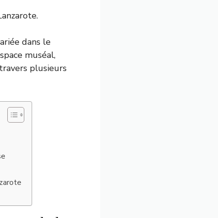
Lanzarote.
ariée dans le
espace muséal,
travers plusieurs
se
nzarote