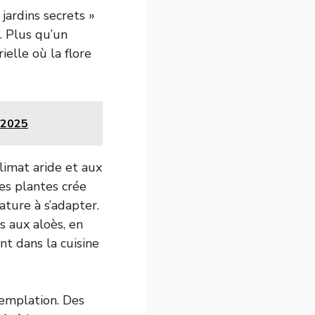
jardins secrets »
. Plus qu’un
elle où la flore
n 2025
limat aride et aux
des plantes crée
ature à s’adapter.
 aux aloès, en
nt dans la cuisine
templation. Des