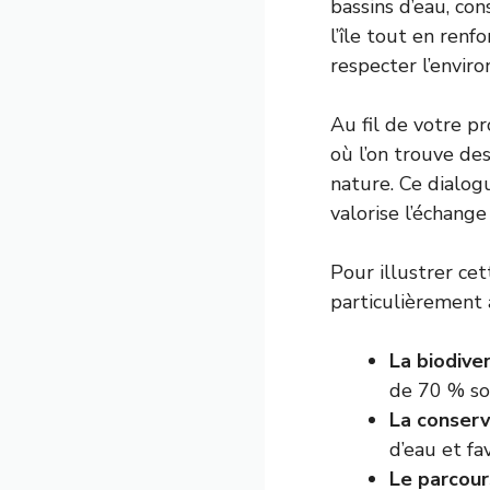
bassins d’eau, con
l’île tout en ren
respecter l’enviro
Au fil de votre p
où l’on trouve de
nature. Ce dialogu
valorise l’échang
Pour illustrer cet
particulièrement 
La biodiver
de 70 % so
La conserv
d’eau et fa
Le parcour