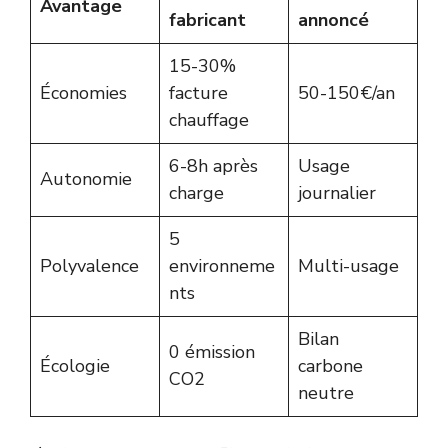
Avantage
fabricant
annoncé
15-30%
Économies
facture
50-150€/an
chauffage
6-8h après
Usage
Autonomie
charge
journalier
5
Polyvalence
environneme
Multi-usage
nts
Bilan
0 émission
Écologie
carbone
CO2
neutre