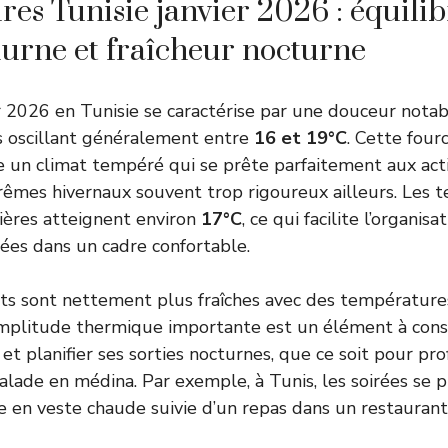
es Tunisie janvier 2026 : équilib
urne et fraîcheur nocturne
r 2026 en Tunisie se caractérise par une douceur notabl
 oscillant généralement entre
16 et 19°C
. Cette four
 un climat tempéré qui se prête parfaitement aux activ
trêmes hivernaux souvent trop rigoureux ailleurs. Les
ières atteignent environ
17°C
, ce qui facilite l’organis
nées dans un cadre confortable.
nuits sont nettement plus fraîches avec des températur
amplitude thermique importante est un élément à cons
 et planifier ses sorties nocturnes, que ce soit pour pr
alade en médina. Par exemple, à Tunis, les soirées se 
en veste chaude suivie d’un repas dans un restaurant 