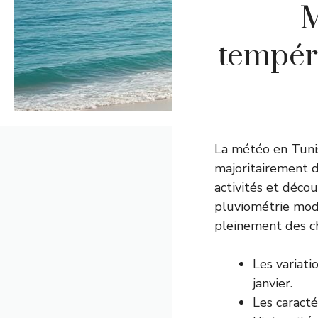
M
tempéra
La météo en Tunis
majoritairement d
activités et déco
pluviométrie modé
pleinement des ch
Les variati
janvier.
Les caracté