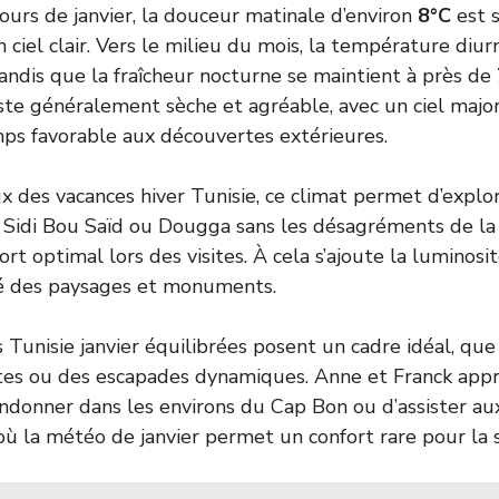
jours de janvier, la douceur matinale d’environ
8°C
est 
iel clair. Vers le milieu du mois, la température diurn
tandis que la fraîcheur nocturne se maintient à près de
ste généralement sèche et agréable, avec un ciel majo
ps favorable aux découvertes extérieures.
 des vacances hiver Tunisie, ce climat permet d’explor
idi Bou Saïd ou Dougga sans les désagréments de la c
ort optimal lors des visites. À cela s’ajoute la luminosi
é des paysages et monuments.
Tunisie janvier équilibrées posent un cadre idéal, que
tes ou des escapades dynamiques. Anne et Franck appr
donner dans les environs du Cap Bon ou d’assister a
 où la météo de janvier permet un confort rare pour la s