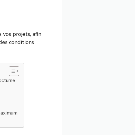
vos projets, afin
des conditions
nocturne
s
u maximum