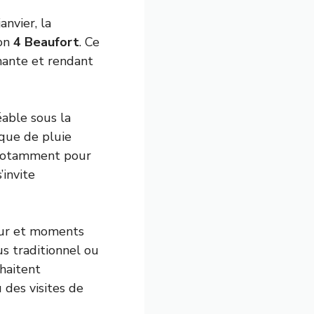
anvier, la
ron
4 Beaufort
. Ce
agnante et rendant
éable sous la
sque de pluie
 notamment pour
’invite
ieur et moments
us traditionnel ou
haitent
 des visites de