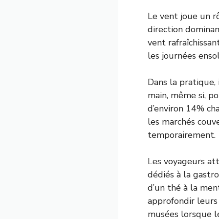
Le vent joue un rô
direction domina
vent rafraîchissan
les journées enso
Dans la pratique,
main, même si, po
d’environ 14% ch
les marchés couver
temporairement.
Les voyageurs att
dédiés à la gastr
d’un thé à la men
approfondir leurs
musées lorsque le