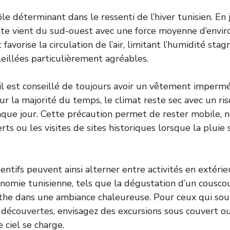
le déterminant dans le ressenti de l’hiver tunisien. En j
nte vient du sud-ouest avec une force moyenne d’envi
t favorise la circulation de l’air, limitant l’humidité st
leillées particulièrement agréables.
 il est conseillé de toujours avoir un vêtement imperm
ur la majorité du temps, le climat reste sec avec un ri
aque jour. Cette précaution permet de rester mobile,
ts ou les visites de sites historiques lorsque la pluie s
entifs peuvent ainsi alterner entre activités en extér
onomie tunisienne, tels que la dégustation d’un cousco
the dans une ambiance chaleureuse. Pour ceux qui sou
 découvertes, envisagez des excursions sous couvert ou
 ciel se charge.