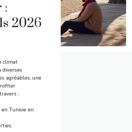
 :
ils 2026
n climat
 diverses
es agréables, une
rofiter
ravers :
 en Tunisie en
rties.