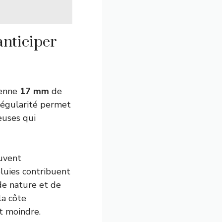
anticiper
yenne
17 mm
de
 régularité permet
euses qui
uvent
pluies contribuent
 de nature et de
la côte
t moindre.