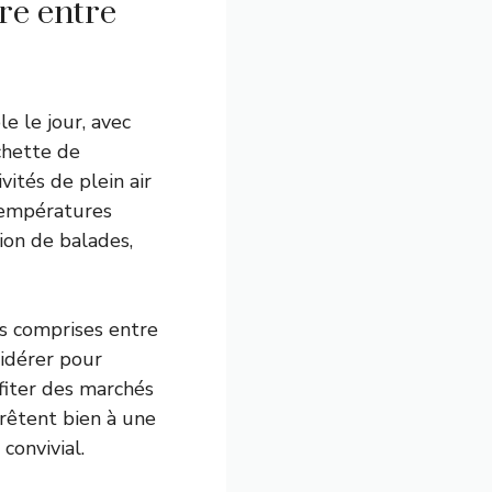
re entre
e le jour, avec
chette de
ités de plein air
 températures
ation de balades,
es comprises entre
idérer pour
ofiter des marchés
prêtent bien à une
convivial.