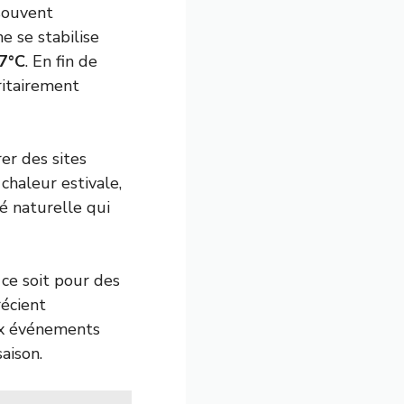
souvent
e se stabilise
7°C
. En fin de
ritairement
er des sites
haleur estivale,
té naturelle qui
 ce soit pour des
écient
ux événements
aison.