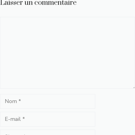
Laisser un commentaire
Commentaire
Nom
E-
mail
Site