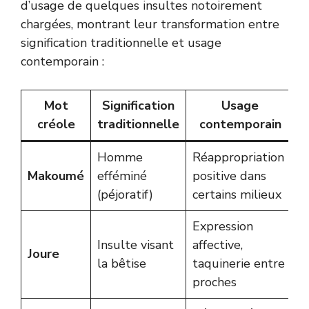
d’usage de quelques insultes notoirement
chargées, montrant leur transformation entre
signification traditionnelle et usage
contemporain :
Mot
Signification
Usage
créole
traditionnelle
contemporain
Homme
Réappropriation
D
Makoumé
efféminé
positive dans
p
(péjoratif)
certains milieux
Expression
A
Insulte visant
affective,
Joure
d
la bêtise
taquinerie entre
é
proches