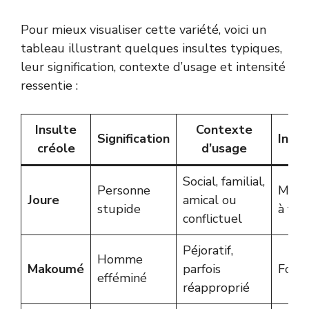
Pour mieux visualiser cette variété, voici un
tableau illustrant quelques insultes typiques,
leur signification, contexte d’usage et intensité
ressentie :
Insulte
Contexte
Signification
Inten
créole
d’usage
Social, familial,
Personne
Moye
Joure
amical ou
stupide
à for
conflictuel
Péjoratif,
Homme
Makoumé
parfois
Forte
efféminé
réapproprié