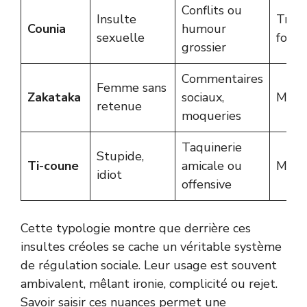
Conflits ou
Insulte
Très
Counia
humour
sexuelle
forte
grossier
Commentaires
Femme sans
Zakataka
sociaux,
Moye
retenue
moqueries
Taquinerie
Stupide,
Ti-coune
amicale ou
Moye
idiot
offensive
Cette typologie montre que derrière ces
insultes créoles se cache un véritable système
de régulation sociale. Leur usage est souvent
ambivalent, mêlant ironie, complicité ou rejet.
Savoir saisir ces nuances permet une