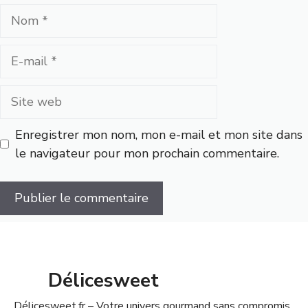
Nom
E-
mail
Site
web
Enregistrer mon nom, mon e-mail et mon site dans
le navigateur pour mon prochain commentaire.
Délicesweet
Délicesweet.fr – Votre univers gourmand sans compromis.