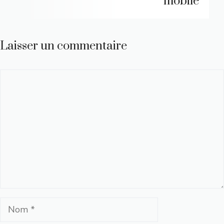
mobile
Laisser un commentaire
Commentaire
Nom