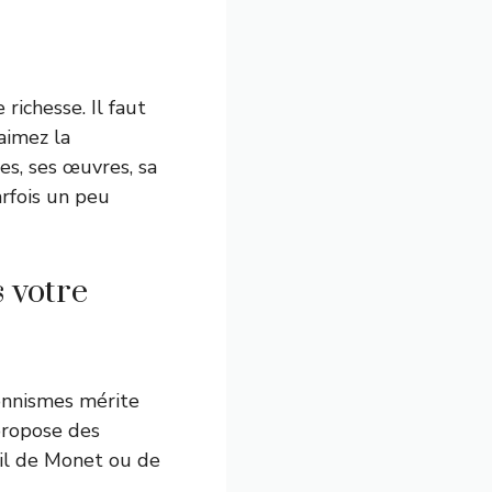
richesse. Il faut
aimez la
es, ses œuvres, sa
arfois un peu
 votre
onnismes mérite
 propose des
ail de Monet ou de