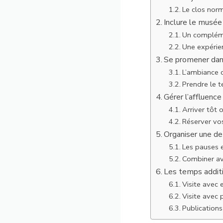
Le clos nor
Inclure le musé
Un compléme
Une expérie
Se promener dans
L’ambiance d
Prendre le 
Gérer l’affluence
Arriver tôt 
Réserver vos
Organiser une d
Les pauses e
Combiner ave
Les temps additio
Visite avec 
Visite avec 
Publications 