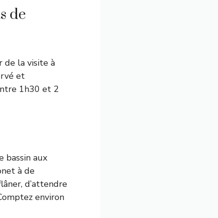
ns de
de la visite à
ervé et
ntre 1h30 et 2
e bassin aux
onet à de
lâner, d’attendre
 Comptez environ