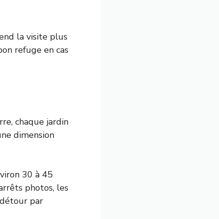
nd la visite plus
bon refuge en cas
re, chaque jardin
 une dimension
nviron 30 à 45
arrêts photos, les
 détour par