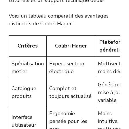
tutoriels et un support technique dédié.
Voici un tableau comparatif des avantages
distinctifs de Colibri Hager :
Plateforme
Critères
Colibri Hager
généraliste
Spécialisation
Expert secteur
Multisecteur
métier
électrique
moins dédié
Générique,
Catalogue
Complet et
mise à jour
produits
toujours actualisé
variable
Ergonomie
Moins
Interface
pensée pour les
intuitive,
utilisateur
pros
multi-usage