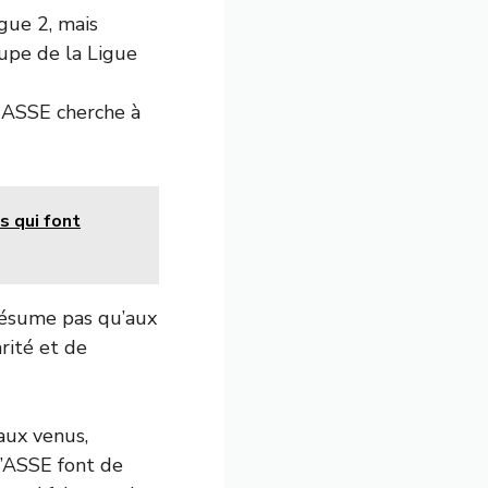
gue 2, mais
oupe de la Ligue
 ASSE cherche à
s qui font
 résume pas qu’aux
rité et de
aux venus,
d’ASSE font de