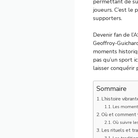
permettant de sui
joueurs. C’est le
supporters.
Devenir fan de l’
Geoffroy-Guichard
moments historiqu
pas qu’un sport ic
laisser conquérir 
Sommaire
L’histoire vibran
Les moments
Où et comment v
Où suivre l
Les rituels et tr
Les traditio