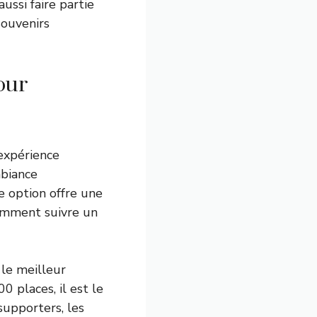
ussi faire partie
souvenirs
our
 expérience
mbiance
e option offre une
comment suivre un
le meilleur
0 places, il est le
supporters, les