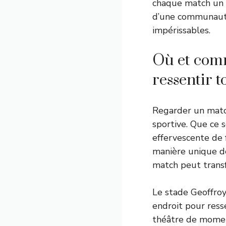
chaque match un é
d’une communauté 
impérissables.
Où et com
ressentir 
Regarder un match
sportive. Que ce 
effervescente de 
manière unique de
match peut transf
Le stade Geoffroy
endroit pour resse
théâtre de moment