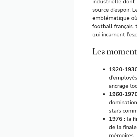
industrielle dont
source d’espoir. 
emblématique où s
football français,
qui incarnent l’e
Les moments 
1920-1930
d’employés 
ancrage loc
1960-1970
domination 
stars comm
1976 :
la f
de la final
mémoires.