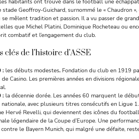
 les habitants ont trouvé dans le football une échappa
Le stade Geoffroy-Guichard, surnommé le « Chaudron », 
e mêlent tradition et passion. Il a vu passer de gran
 telles que Michel Platini, Dominique Rocheteau ou enco
sprit combatif et l’engagement du club.
clés de l’histoire d’ASSE
 :
les débuts modestes
.
Fondation du club en 1919 p
de Casino. Les premières années en divisions régionale
al.
 :
la décennie dorée. Les années 60 marquent le débu
nationale, avec plusieurs titres consécutifs en Ligue 
e Hervé Revelli, qui deviennent des icônes du football
inale légendaire de la Coupe d’Europe.
Une performance
e contre le Bayern Munich, qui malgré une défaite, rest