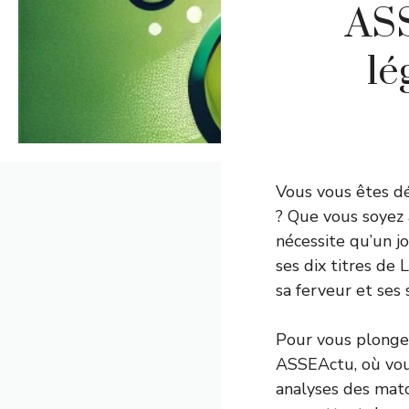
ASS
lé
Vous vous êtes d
? Que vous soyez 
nécessite qu’un j
ses dix titres de 
sa ferveur et ses
Pour vous plonger 
ASSEActu, où vo
analyses des matc