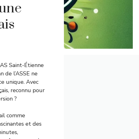
’une
ais
 AS Saint-Étienne
an de l’ASSE ne
nce unique. Avec
nçais, reconnu pour
rsion ?
rtail comme
ascinantes et des
minutes,